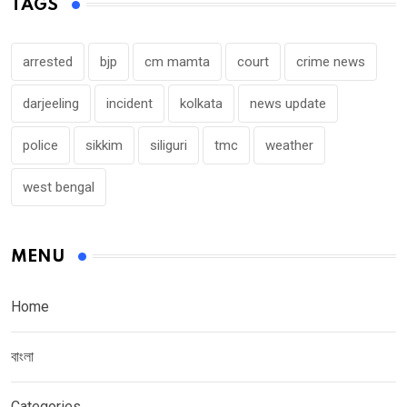
TAGS
arrested
bjp
cm mamta
court
crime news
darjeeling
incident
kolkata
news update
police
sikkim
siliguri
tmc
weather
west bengal
MENU
Home
বাংলা
Categories