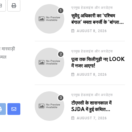
प्रमुख हेडलाइंस और अपडेट्स
Share
Print
सुवेंदु अधिकारी का ‘पश्चिम
via
बंगाल’ ममता बनर्जी के ‘बांग्ला’
Email
पर भारी!
AUGUST 8, 2026
 मारवाड़ी
प्रमुख हेडलाइंस और अपडेट्स
 कमल
पूजा तक सिलीगुड़ी नए LOOK
में नजर आएगा!
AUGUST 8, 2026
प्रमुख हेडलाइंस और अपडेट्स
टीएमसी के शासनकाल में
SJDA में हुई कथित
eUpon
Print
Share
अनियमितता व भ्रष्टाचार की
AUGUST 7, 2026
via
जांच का रास्ता हुआ प्रशस्त! एक
Email
नए अवतार में लौटा SJDA!