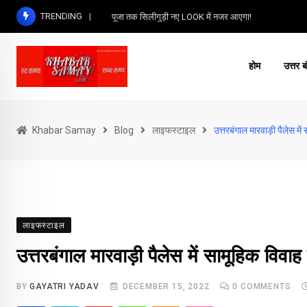
Skip
TRENDING
पूजा तक सिलीगुड़ी नए LOOK में नजर आएगा!
to
content
होम
उत्तर ब
Khabar Samay
Blog
लाइफस्टाइल
उत्तरबंगाल मारवाड़ी पैलेस म
लाइफस्टाइल
उत्तरबंगाल मारवाड़ी पैलेस में सामूहिक वि
BY
GAYATRI YADAV
DECEMBER 15, 2022
0
COMMENTS