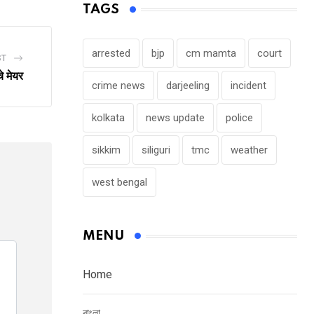
TAGS
arrested
bjp
cm mamta
court
ST
े मेयर
crime news
darjeeling
incident
kolkata
news update
police
sikkim
siliguri
tmc
weather
west bengal
MENU
Home
বাংলা