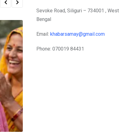
Sevoke Road, Siliguri – 734001 , West
Bengal
Email:
khabarsamay@gmail.com
Phone: 070019 84431