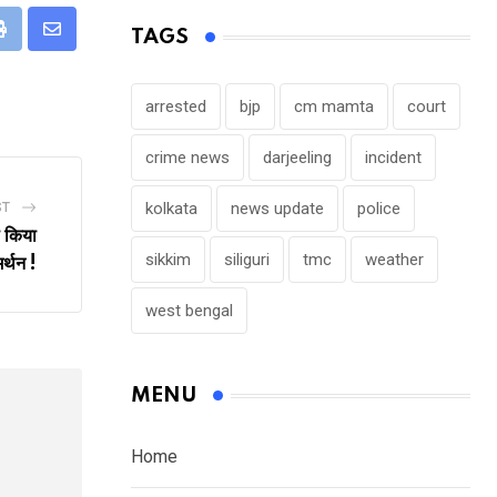
TAGS
eUpon
Print
Share
via
Email
arrested
bjp
cm mamta
court
crime news
darjeeling
incident
kolkata
news update
police
ST
 किया
sikkim
siliguri
tmc
weather
्थन !
west bengal
MENU
Home