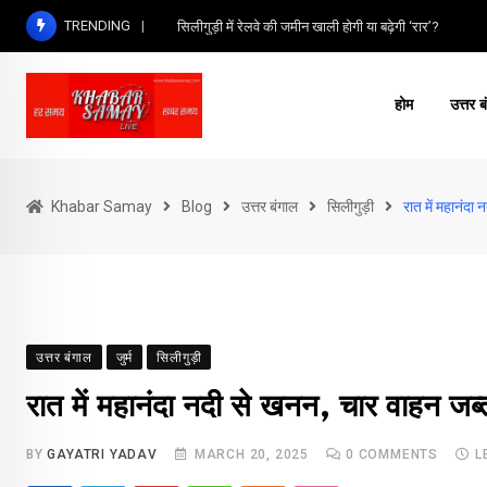
Skip
TRENDING
सिलीगुड़ी में रेलवे की जमीन खाली होगी या बढ़ेगी ‘रार’?
to
content
होम
उत्तर ब
Khabar Samay
Blog
उत्तर बंगाल
सिलीगुड़ी
रात में महानंदा
उत्तर बंगाल
जुर्म
सिलीगुड़ी
रात में महानंदा नदी से खनन, चार वाहन जब्
BY
GAYATRI YADAV
MARCH 20, 2025
0
COMMENTS
L