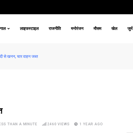
ंगाल
लाइफस्टाइल
राजनीति
मनोरंजन
मौसम
खेल
जुर्म
 नदी से खनन, चार वाहन जब्त
त
ESS THAN A MINUTE
2460
VIEWS
1 YEAR AGO