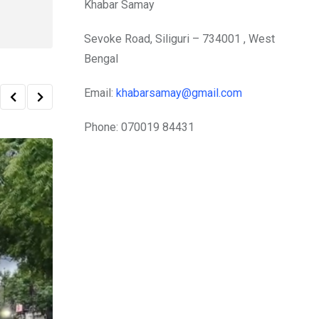
Khabar Samay
Sevoke Road, Siliguri – 734001 , West
Bengal
Email:
khabarsamay@gmail.com
Phone: 070019 84431