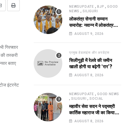
,
,
NEWSUPDATE
BJP
GOOD
Share
Print
,
NEWS
SILIGURI
via
लोकतंत्र सेनानी सम्मान
Email
समारोह: नवान्न में लोकतंत्र
सेनानियों को किया गया
AUGUST 9, 2026
सम्मानित!
भी गिरफ्तार
प्रमुख हेडलाइंस और अपडेट्स
ं की तस्करी
सिलीगुड़ी में रेलवे की जमीन
 अनवर बताए
खाली होगी या बढ़ेगी ‘रार’?
AUGUST 8, 2026
ोटोज इंटरनेट
,
NEWSUPDATE
GOOD NEWS
,
,
SILIGURI
SOCIAL
महावीर सेवा सदन ने पद्मश्री
कार्तिक महाराज जी का किया
सम्मान !
AUGUST 8, 2026