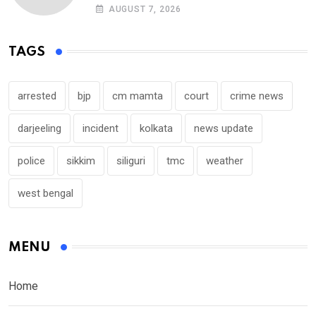
प्रशस्त! एक नए अवतार में लौटा SJDA!
AUGUST 7, 2026
TAGS
arrested
bjp
cm mamta
court
crime news
darjeeling
incident
kolkata
news update
police
sikkim
siliguri
tmc
weather
west bengal
MENU
Home