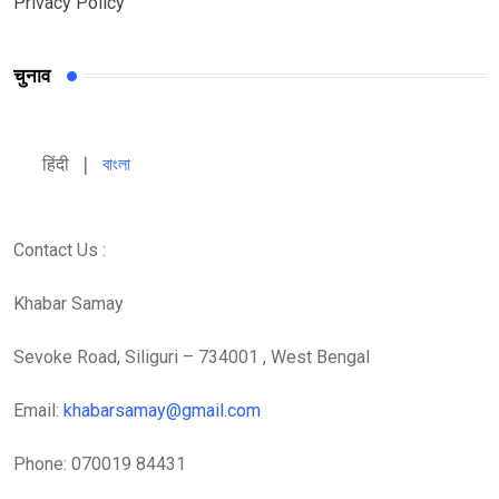
Privacy Policy
चुनाव
हिंदी 
| 
বাংলা
Contact Us :
Khabar Samay
Sevoke Road, Siliguri – 734001 , West Bengal
Email:
khabarsamay@gmail.com
Phone: 070019 84431