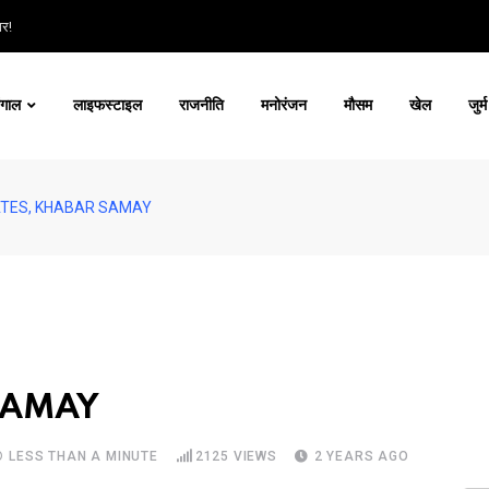
ार!
ंगाल
लाइफस्टाइल
राजनीति
मनोरंजन
मौसम
खेल
जुर्म
TES, KHABAR SAMAY
SAMAY
LESS THAN A MINUTE
2125
VIEWS
2 YEARS AGO