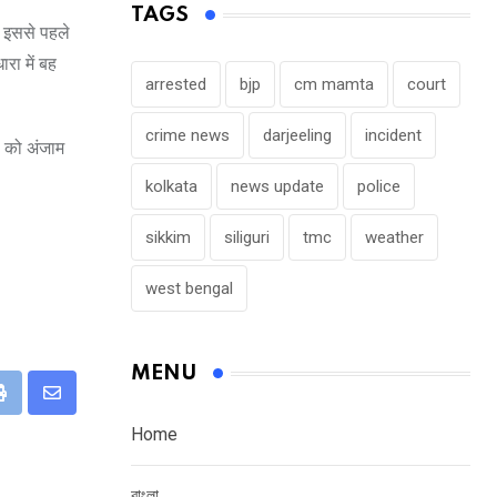
TAGS
न इससे पहले
रा में बह
arrested
bjp
cm mamta
court
crime news
darjeeling
incident
ा को अंजाम
kolkata
news update
police
sikkim
siliguri
tmc
weather
west bengal
MENU
eUpon
Print
Share
Home
via
Email
বাংলা