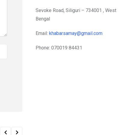
Sevoke Road, Siliguri – 734001 , West
Bengal
Email:
khabarsamay@gmail.com
Phone: 070019 84431