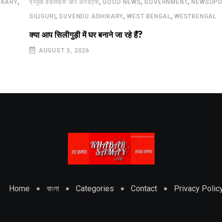
,
,
,
,
IKARY
प्रमुख हेडलाइंस और अपडेट्स
GOOD NEWS
GOVERNMENT
NEWSUPD
,
,
,
SILIGURI
SUVENDU ADHIKARY
WEST BENGAL
WESTBENGAL
क्या आप सिलीगुड़ी में घर बनाने जा रहे हैं?
AUGUST 3, 2026
Home
বাংলা
Categories
Contact
Privacy Polic