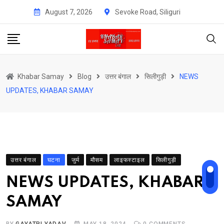
Skip
August 7, 2026
Sevoke Road, Siliguri
to
content
Khabar Samay
Blog
उत्तर बंगाल
सिलीगुड़ी
NEWS
UPDATES, KHABAR SAMAY
उत्तर बंगाल
घटना
जुर्म
मौसम
लाइफस्टाइल
सिलीगुड़ी
NEWS UPDATES, KHABAR
SAMAY
BY
GAYATRI YADAV
MAY 18, 2024
0
COMMENTS