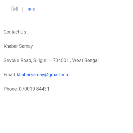
हिंदी 
| 
বাংলা
Contact Us :
Khabar Samay
Sevoke Road, Siliguri – 734001 , West Bengal
Email:
khabarsamay@gmail.com
Phone: 070019 84431