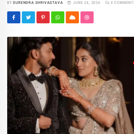
BY
SURENDRA SHRIVASTAVA
JUNE 24, 2026
0
COMMENT
Pinterest
Whatsapp
Cloud
StumbleUpon