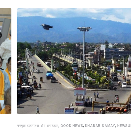
,
,
,
प्रमुख हेडलाइंस और अपडेट्स
GOOD NEWS
KHABAR SAMAY
NEWSU