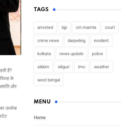
TAGS
arrested
bjp
cm mamta
court
crime news
darjeeling
incident
kolkata
news update
police
sikkim
siliguri
tmc
weather
ती हैं?
 विवाह के
west bengal
, अशांति और
MENU
 का उल्लेख
्टेट
Home