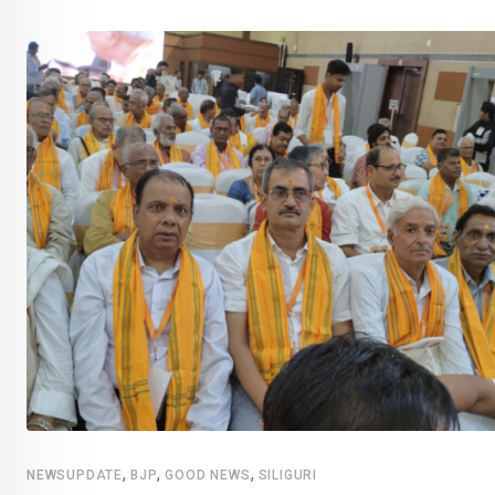
,
,
,
NEWSUPDATE
BJP
GOOD NEWS
SILIGURI