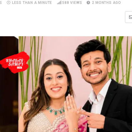
S
LESS THAN A MINUTE
588
VIEWS
2 MONTHS AGO