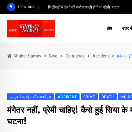
Skip
TRENDING
सिलीगुड़ी में रेलवे की जमीन खाली होगी या बढ़ेगी ‘रार’?
to
content
होम
उत्तर ब
Khabar Samay
Blog
Obituaries
Accident
मंगेतर नहीं
प्रमुख हेडलाइंस और अपडेट्स
ACCIDENT
CRIME
DEATH
INCID
मंगेतर नहीं, प्रेमी चाहिए! कैसे हुई सिया के
घटना!