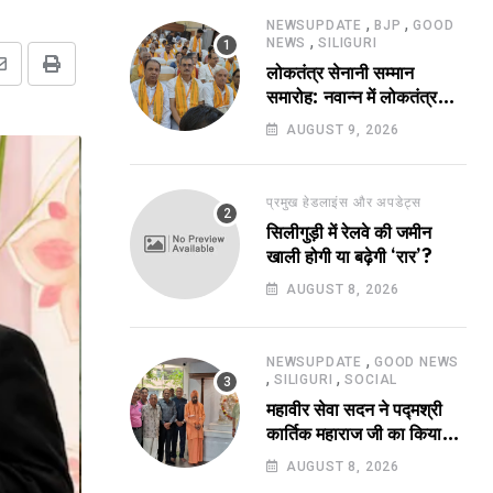
,
,
NEWSUPDATE
BJP
GOOD
,
NEWS
SILIGURI
लोकतंत्र सेनानी सम्मान
Share
Print
समारोह: नवान्न में लोकतंत्र
via
सेनानियों को किया गया
AUGUST 9, 2026
Email
सम्मानित!
प्रमुख हेडलाइंस और अपडेट्स
सिलीगुड़ी में रेलवे की जमीन
खाली होगी या बढ़ेगी ‘रार’?
AUGUST 8, 2026
,
NEWSUPDATE
GOOD NEWS
,
,
SILIGURI
SOCIAL
महावीर सेवा सदन ने पद्मश्री
कार्तिक महाराज जी का किया
सम्मान !
AUGUST 8, 2026