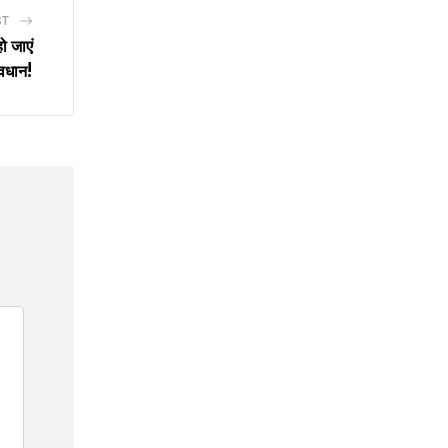
ST
ो जाएं
वधान!