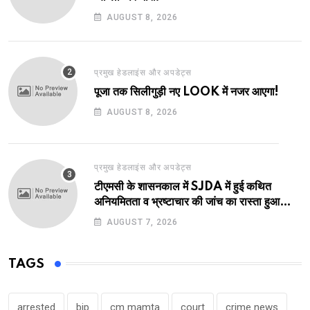
AUGUST 8, 2026
प्रमुख हेडलाइंस और अपडेट्स
पूजा तक सिलीगुड़ी नए LOOK में नजर आएगा!
AUGUST 8, 2026
प्रमुख हेडलाइंस और अपडेट्स
टीएमसी के शासनकाल में SJDA में हुई कथित
अनियमितता व भ्रष्टाचार की जांच का रास्ता हुआ
प्रशस्त! एक नए अवतार में लौटा SJDA!
AUGUST 7, 2026
TAGS
arrested
bjp
cm mamta
court
crime news