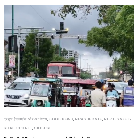
,
,
,
,
प्रमुख हेडलाइंस और अपडेट्स
GOOD NEWS
NEWSUPDATE
ROAD SAFETY
,
ROAD UPDATE
SILIGURI