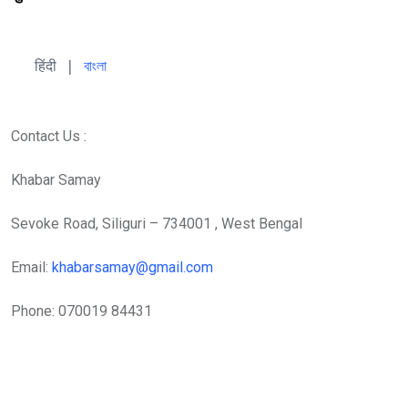
हिंदी 
| 
বাংলা
Contact Us :
Khabar Samay
Sevoke Road, Siliguri – 734001 , West Bengal
Email:
khabarsamay@gmail.com
Phone: 070019 84431