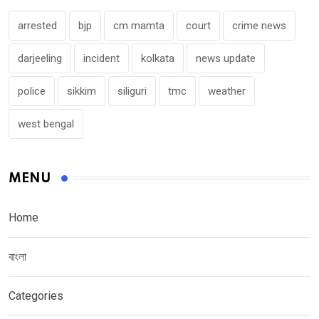
arrested
bjp
cm mamta
court
crime news
darjeeling
incident
kolkata
news update
police
sikkim
siliguri
tmc
weather
west bengal
MENU
Home
বাংলা
Categories