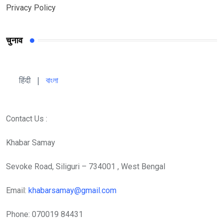
Privacy Policy
चुनाव
हिंदी 
| 
বাংলা
Contact Us :
Khabar Samay
Sevoke Road, Siliguri – 734001 , West Bengal
Email:
khabarsamay@gmail.com
Phone: 070019 84431