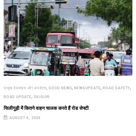
,
,
,
,
प्रमुख हेडलाइंस और अपडेट्स
GOOD NEWS
NEWSUPDATE
ROAD SAFETY
,
ROAD UPDATE
SILIGURI
सिलीगुड़ी में कितने वाहन चालक करते हैं रोड सेफ्टी
AUGUST 6, 2026