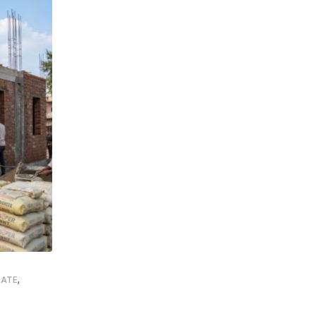
,
,
,
,
ATE
NEWSUPDATE
FOOTBALL
GOOD NEWS
SHANKAR GHOS
इस्ट बंगाल दिवस पर सिलिगुड़ी में जश्न, विधायक शंकर