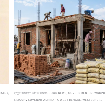
,
,
,
,
IKARY
प्रमुख हेडलाइंस और अपडेट्स
GOOD NEWS
GOVERNMENT
NEWSUPD
,
,
,
SILIGURI
SUVENDU ADHIKARY
WEST BENGAL
WESTBENGAL