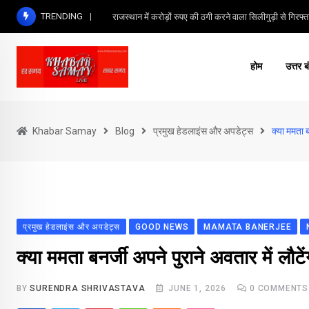
Skip
TRENDING
राजस्थान में करोड़ों रुपए की ठगी करने वाला सिलीगुड़ी से गिरफ्त
to
content
होम
उत्तर ब
Khabar Samay
Blog
प्रमुख हेडलाइंस और अपडेट्स
क्या ममता 
प्रमुख हेडलाइंस और अपडेट्स
GOOD NEWS
MAMATA BANERJEE
क्या ममता बनर्जी अपने पुराने अवतार में ल
BY
SURENDRA SHRIVASTAVA
JUNE 1, 2026
0
COMMENTS