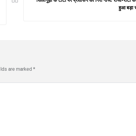
सिलीगुड़ी के टोटो पर प्रशासन की गिरी गाज! रोजी-रोटी क
हुआ बड़ा
elds are marked
*