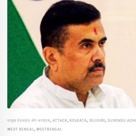
,
,
,
,
प्रमुख हेडलाइंस और अपडेट्स
ATTACK
KOLKATA
SILIGURI
SUVENDU ADH
,
WEST BENGAL
WESTBENGAL