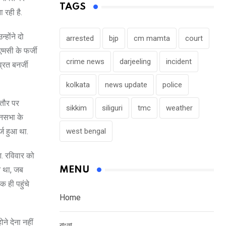
TAGS
 रही है.
्होंने दो
arrested
bjp
cm mamta
court
एमसी के फर्जी
crime news
darjeeling
incident
्रत बनर्जी
kolkata
news update
police
 तौर पर
sikkim
siliguri
tmc
weather
ानसभा के
्ज हुआ था.
west bengal
आ. रविवार को
आ था, जब
MENU
 ही पहुंचे
Home
ने देना नहीं
বাংলা