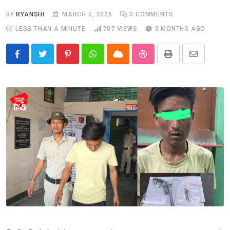
BY
RYANSHI
MARCH 5, 2026
0
COMMENTS
LESS THAN A MINUTE
707
VIEWS
5 MONTHS AGO
Pinterest
Whatsapp
Cloud
StumbleUpon
Print
Share
via
Email