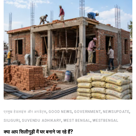
,
,
,
,
प्रमुख हेडलाइंस और अपडेट्स
GOOD NEWS
GOVERNMENT
NEWSUPDATE
,
,
,
SILIGURI
SUVENDU ADHIKARY
WEST BENGAL
WESTBENGAL
क्या आप सिलीगुड़ी में घर बनाने जा रहे हैं?