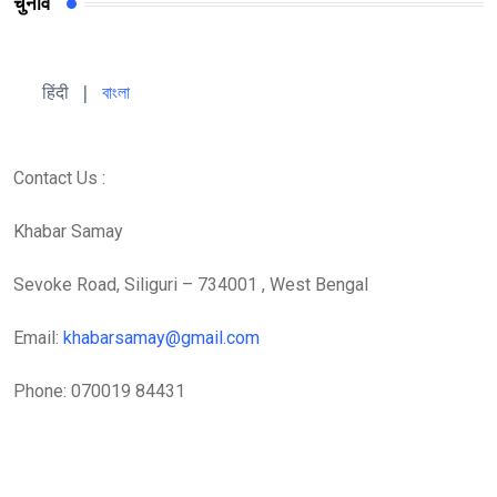
चुनाव
हिंदी 
| 
বাংলা
Contact Us :
Khabar Samay
Sevoke Road, Siliguri – 734001 , West Bengal
Email:
khabarsamay@gmail.com
Phone: 070019 84431