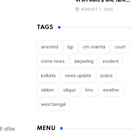
पर लग सकता है चार्ज! डिजिटल
पेमेंट करने वालों के लिए बड़ा
AUGUST 7, 2026
अपडेट !
TAGS
arrested
bjp
cm mamta
court
crime news
darjeeling
incident
kolkata
news update
police
sikkim
siliguri
tmc
weather
west bengal
MENU
ूची अधिक