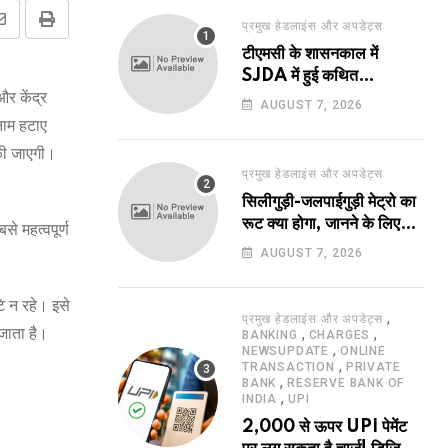
प्रमुख हेडलाइंस और अपडेट्स
Share
Print
टीएमसी के शासनकाल में
via
SJDA में हुई कथित
Email
और केंद्र
अनियमितता व भ्रष्टाचार की
AUGUST 7, 2026
जांच का रास्ता हुआ प्रशस्त! एक
नाम हटाए
नए अवतार में लौटा SJDA!
की जाएगी।
प्रमुख हेडलाइंस और अपडेट्स
सिलीगुड़ी-जलपाईगुड़ी मेट्रो का
रूट क्या होगा, जानने के लिए
 महत्वपूर्ण
उत्सुक हो रहे हैं?
AUGUST 7, 2026
ि न रहे। इसे
,
प्रमुख हेडलाइंस और अपडेट्स
जाता है।
,
,
BANKING
CHARGES
,
NEWSUPDATE
ONLINE
,
TRANSACTION
PRIVATE
,
BANK
RESERVE BANK OF
,
INDIA
UPI
2,000 से ऊपर UPI पेमेंट