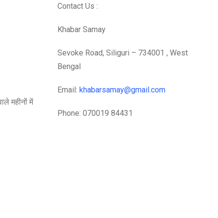
Contact Us :
Khabar Samay
Sevoke Road, Siliguri – 734001 , West
Bengal
Email:
khabarsamay@gmail.com
े महीनों में
Phone: 070019 84431