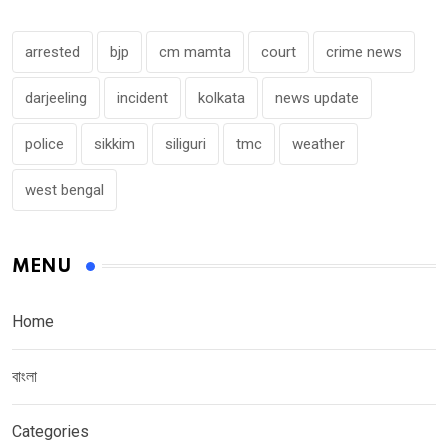
arrested
bjp
cm mamta
court
crime news
darjeeling
incident
kolkata
news update
police
sikkim
siliguri
tmc
weather
west bengal
MENU
Home
বাংলা
Categories