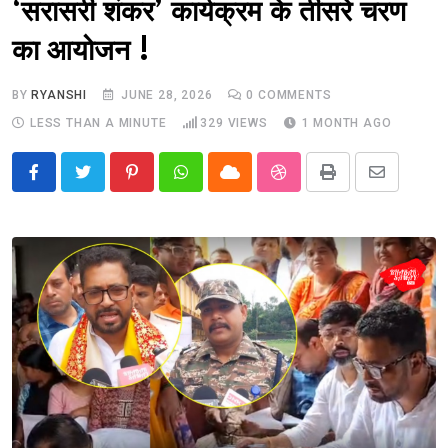
‘सरासरी शंकर’ कार्यक्रम के तीसरे चरण
का आयोजन !
BY
RYANSHI
JUNE 28, 2026
0
COMMENTS
LESS THAN A MINUTE
329
VIEWS
1 MONTH AGO
Pinterest
Whatsapp
Cloud
StumbleUpon
Print
Share
via
Email