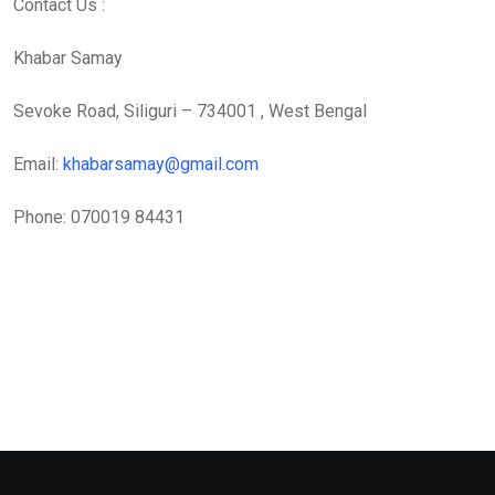
Contact Us :
Khabar Samay
Sevoke Road, Siliguri – 734001 , West Bengal
Email:
khabarsamay@gmail.com
Phone: 070019 84431