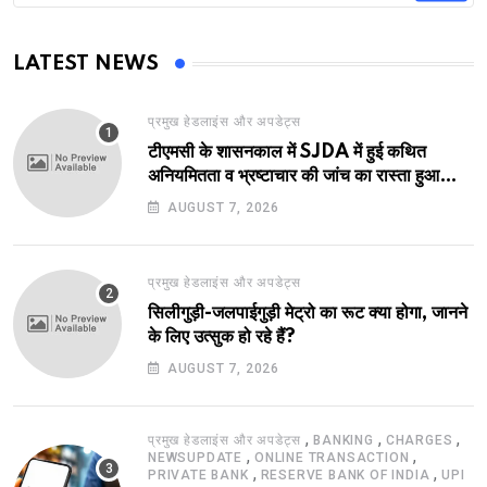
LATEST NEWS
प्रमुख हेडलाइंस और अपडेट्स
टीएमसी के शासनकाल में SJDA में हुई कथित
अनियमितता व भ्रष्टाचार की जांच का रास्ता हुआ
प्रशस्त! एक नए अवतार में लौटा SJDA!
AUGUST 7, 2026
प्रमुख हेडलाइंस और अपडेट्स
सिलीगुड़ी-जलपाईगुड़ी मेट्रो का रूट क्या होगा, जानने
के लिए उत्सुक हो रहे हैं?
AUGUST 7, 2026
,
,
,
प्रमुख हेडलाइंस और अपडेट्स
BANKING
CHARGES
,
,
NEWSUPDATE
ONLINE TRANSACTION
,
,
PRIVATE BANK
RESERVE BANK OF INDIA
UPI