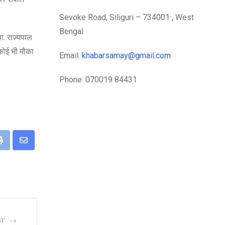
Sevoke Road, Siliguri – 734001 , West
Bengal
ा. राज्यपाल
 कोई भी मौका
Email:
khabarsamay@gmail.com
Phone: 070019 84431
eUpon
Print
Share
via
Email
ST