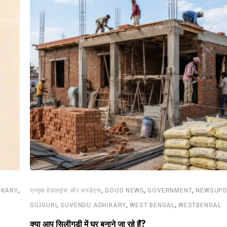
,
,
,
,
IKARY
प्रमुख हेडलाइंस और अपडेट्स
GOOD NEWS
GOVERNMENT
NEWSUPD
,
,
,
SILIGURI
SUVENDU ADHIKARY
WEST BENGAL
WESTBENGAL
क्या आप सिलीगुड़ी में घर बनाने जा रहे हैं?