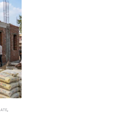
,
,
,
,
ATE
NEWSUPDATE
FOOTBALL
GOOD NEWS
SHANKAR GHOS
इस्ट बंगाल दिवस पर सिलिगुड़ी में जश्न, विधायक शंकर
AUGUST 1, 2026