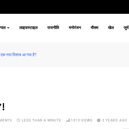
ंगाल
लाइफस्टाइल
राजनीति
मनोरंजन
मौसम
खेल
जुर्म
ं एक नया पिशाच आ गया है’!
’!
MENTS
LESS THAN A MINUTE
1013
VIEWS
3 YEARS AGO