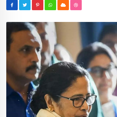
Pinterest
Whatsapp
Cloud
StumbleUpon