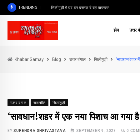
Skip
TRENDING
सिलीगुड़ी में घर-घर दस्तक दे रहा वायरल!
to
content
होम
उत्तर ब
Khabar Samay
Blog
उत्तर बंगाल
सिलीगुड़ी
‘सावधान!शहर मे
उत्तर बंगाल
राजनीति
सिलीगुड़ी
‘सावधान!शहर में एक नया पिशाच आ गया है
BY
SURENDRA SHRIVASTAVA
SEPTEMBER 9, 2023
0
COM