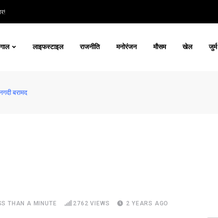
ार!
ंगाल
लाइफस्टाइल
राजनीति
मनोरंजन
मौसम
खेल
जुर्म
 नगदी बरामद
SS THAN A MINUTE
2762
VIEWS
2 YEARS AGO