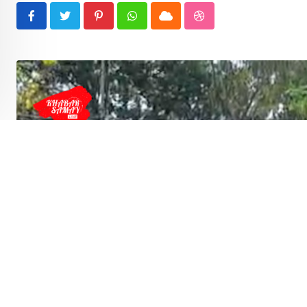
Pinterest
Whatsapp
Cloud
StumbleUpon