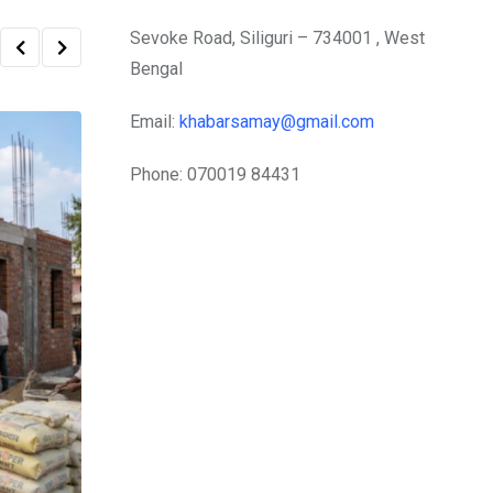
Sevoke Road, Siliguri – 734001 , West
Bengal
Email:
khabarsamay@gmail.com
Phone: 070019 84431