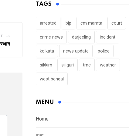
TAGS
Email
arrested
bjp
cm mamta
court
ST
crime news
darjeeling
incident
 स्थान
kolkata
news update
police
sikkim
siliguri
tmc
weather
west bengal
MENU
Home
বাংলা