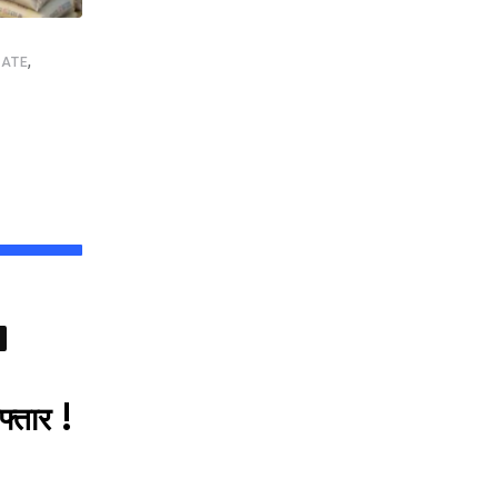
,
,
,
,
ATE
NEWSUPDATE
FOOTBALL
GOOD NEWS
SHANKAR GHOS
इस्ट बंगाल दिवस पर सिलिगुड़ी में जश्न, विधायक शंकर
AUGUST 1, 2026
फ्तार !