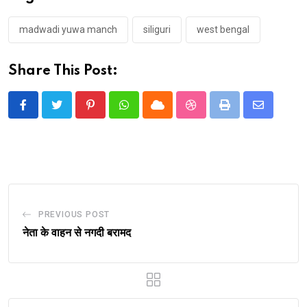
madwadi yuwa manch
siliguri
west bengal
Share This Post:
Pinterest
Whatsapp
Cloud
StumbleUpon
Print
Share
via
Email
PREVIOUS POST
नेता के वाहन से नगदी बरामद