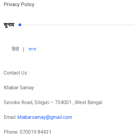
Privacy Policy
चुनाव
हिंदी 
| 
বাংলা
Contact Us :
Khabar Samay
Sevoke Road, Siliguri – 734001 , West Bengal
Email:
khabarsamay@gmail.com
Phone: 070019 84431