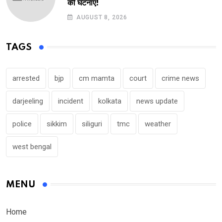
की घटनाएं!
AUGUST 8, 2026
TAGS
arrested
bjp
cm mamta
court
crime news
darjeeling
incident
kolkata
news update
police
sikkim
siliguri
tmc
weather
west bengal
MENU
Home