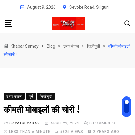
Skip
August 9, 2026
Sevoke Road, Siliguri
to
content
Khabar Samay
Blog
उत्तर बंगाल
सिलीगुड़ी
कीमती मोबाइलों
की चोरी !
उत्तर बंगाल
जुर्म
सिलीगुड़ी
कीमती मोबाइलों की चोरी !
BY
GAYATRI YADAV
APRIL 22, 2024
0
COMMENTS
LESS THAN A MINUTE
5825
VIEWS
2 YEARS AGO