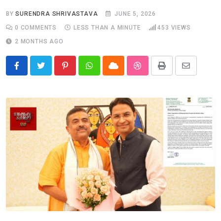
BY
SURENDRA SHRIVASTAVA
JUNE 5, 2026
0
COMMENTS
LESS THAN A MINUTE
453
VIEWS
2 MONTHS AGO
Pinterest
Whatsapp
Cloud
StumbleUpon
Print
Share
via
Email