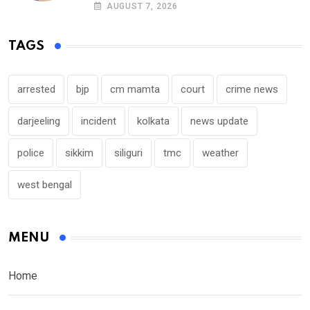
AUGUST 7, 2026
TAGS
arrested
bjp
cm mamta
court
crime news
darjeeling
incident
kolkata
news update
police
sikkim
siliguri
tmc
weather
west bengal
MENU
Home