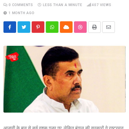
0
COMMENTS
LESS THAN A MINUTE
407
VIEWS
1 MONTH AGO
Pinterest
Whatsapp
Cloud
StumbleUpon
Print
Share
via
Email
आजादी के बाद से कई दशक गुजर गए. लेकिन बंगाल की सरकारों ने राष्ट्रवाद