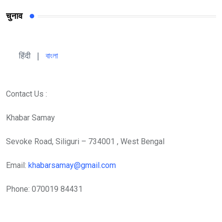
चुनाव
हिंदी 
| 
বাংলা
Contact Us :
Khabar Samay
Sevoke Road, Siliguri – 734001 , West Bengal
Email:
khabarsamay@gmail.com
Phone: 070019 84431