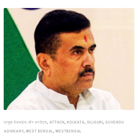
,
,
,
,
प्रमुख हेडलाइंस और अपडेट्स
ATTACK
KOLKATA
SILIGURI
SUVENDU
,
,
ADHIKARY
WEST BENGAL
WESTBENGAL