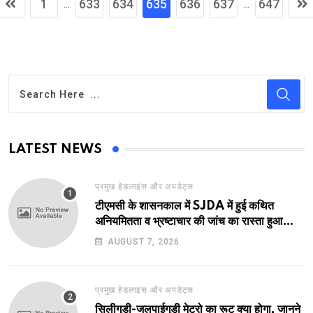
1
633
634
635
636
637
647
...
...
LATEST NEWS
प्रमुख हेडलाइंस और अपडेट्स
टीएमसी के शासनकाल में SJDA में हुई कथित
अनियमितता व भ्रष्टाचार की जांच का रास्ता हुआ
प्रशस्त! एक नए अवतार में लौटा SJDA!
AUGUST 7, 2026
प्रमुख हेडलाइंस और अपडेट्स
सिलीगुड़ी-जलपाईगुड़ी मेट्रो का रूट क्या होगा, जानने