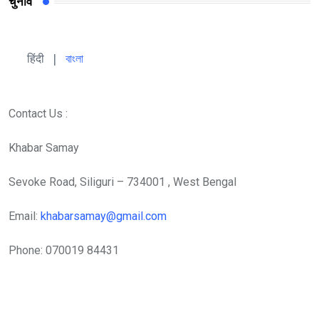
चुनाव
हिंदी 
| 
বাংলা
Contact Us :
Khabar Samay
Sevoke Road, Siliguri – 734001 , West Bengal
Email:
khabarsamay@gmail.com
Phone: 070019 84431