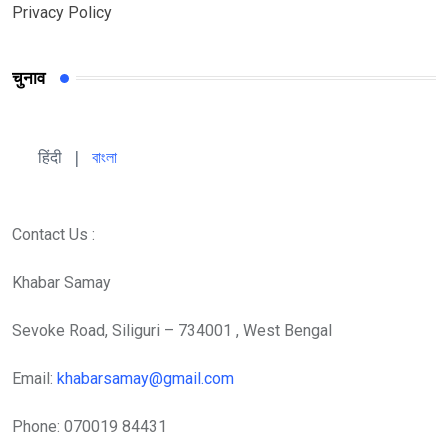
Privacy Policy
चुनाव
हिंदी 
| 
বাংলা
Contact Us :
Khabar Samay
Sevoke Road, Siliguri – 734001 , West Bengal
Email:
khabarsamay@gmail.com
Phone: 070019 84431