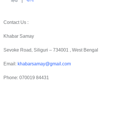
हिंदी 
| 
বাংলা
Contact Us :
Khabar Samay
Sevoke Road, Siliguri – 734001 , West Bengal
Email:
khabarsamay@gmail.com
Phone: 070019 84431