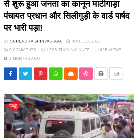
से शुरू हुआ जनता का कानून माटीगाड़ा
पंचायत प्रधान और सिलीगुड़ी के वार्ड पार्षद
पर भारी पड़ा!
BY
SURENDRA SHRIVASTAVA
JUNE 10, 2026
0
COMMENTS
LESS THAN A MINUTE
635
VIEWS
2 MONTHS AGO
Pinterest
Whatsapp
Cloud
StumbleUpon
Print
Share
via
Email