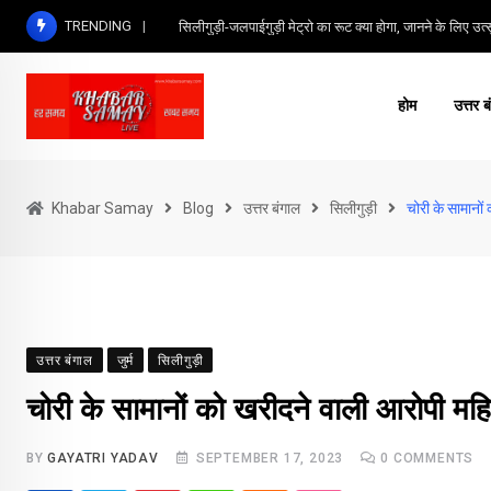
Skip
TRENDING
सिलीगुड़ी-जलपाईगुड़ी मेट्रो का रूट क्या होगा, जानने के लिए उत्सु
to
content
होम
उत्तर ब
Khabar Samay
Blog
उत्तर बंगाल
सिलीगुड़ी
चोरी के सामानों
उत्तर बंगाल
जुर्म
सिलीगुड़ी
चोरी के सामानों को खरीदने वाली आरोपी महि
BY
GAYATRI YADAV
SEPTEMBER 17, 2023
0
COMMENTS