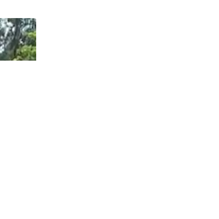
via
Email