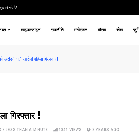
क हो रहे हैं?
ंगाल
लाइफस्टाइल
राजनीति
मनोरंजन
मौसम
खेल
जुर्म
 को खरीदने वाली आरोपी महिला गिरफ्तार !
ला गिरफ्तार !
LESS THAN A MINUTE
1041
VIEWS
3 YEARS AGO