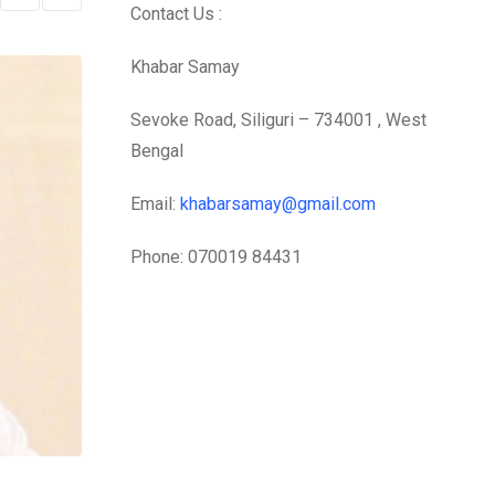
Contact Us :
Khabar Samay
Sevoke Road, Siliguri – 734001 , West
Bengal
Email:
khabarsamay@gmail.com
Phone: 070019 84431