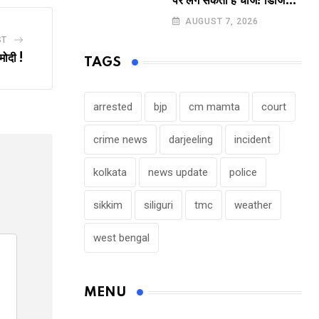
पर लग सकता है चार्ज! डिजिटल
पेमेंट करने वालों के लिए बड़ा
AUGUST 7, 2026
अपडेट !
ST
 मोदी !
TAGS
arrested
bjp
cm mamta
court
crime news
darjeeling
incident
kolkata
news update
police
sikkim
siliguri
tmc
weather
west bengal
MENU