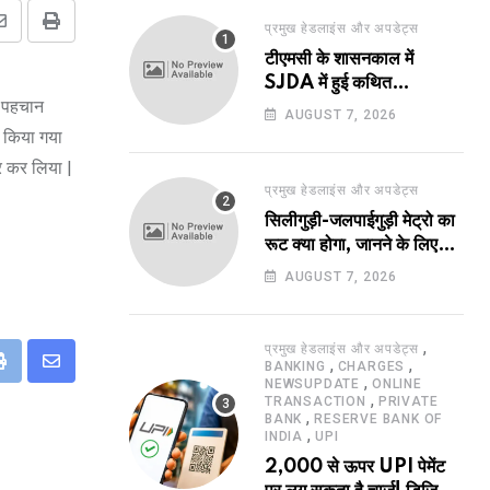
प्रमुख हेडलाइंस और अपडेट्स
Share
Print
टीएमसी के शासनकाल में
via
SJDA में हुई कथित
Email
ी पहचान
अनियमितता व भ्रष्टाचार की
AUGUST 7, 2026
जांच का रास्ता हुआ प्रशस्त! एक
ार किया गया
नए अवतार में लौटा SJDA!
र कर लिया |
प्रमुख हेडलाइंस और अपडेट्स
सिलीगुड़ी-जलपाईगुड़ी मेट्रो का
रूट क्या होगा, जानने के लिए
उत्सुक हो रहे हैं?
AUGUST 7, 2026
,
प्रमुख हेडलाइंस और अपडेट्स
,
,
BANKING
CHARGES
eUpon
Print
Share
,
NEWSUPDATE
ONLINE
,
TRANSACTION
PRIVATE
via
,
BANK
RESERVE BANK OF
,
Email
INDIA
UPI
2,000 से ऊपर UPI पेमेंट