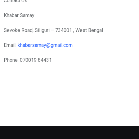
Contact Us :
Khabar Samay
Sevoke Road, Siliguri – 734001 , West Bengal
Email:
khabarsamay@gmail.com
Phone: 070019 84431