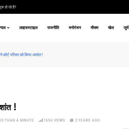
क हो रहे हैं?
ंगाल
लाइफस्टाइल
राजनीति
मनोरंजन
मौसम
खेल
जुर्म
 ने कोर्ट परिसर को किया अशांत !
शांत !
SS THAN A MINUTE
1654
VIEWS
2 YEARS AGO