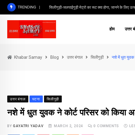
Skip
TRENDING
सिलीगुड़ी-जलपाईगुड़ी मेट्रो का रूट क्या होगा, जानने के लिए उत्सु
to
content
होम
उत्तर ब
Khabar Samay
Blog
उत्तर बंगाल
सिलीगुड़ी
नशे में धुत युवक
उत्तर बंगाल
घटना
सिलीगुड़ी
नशे में धुत युवक ने कोर्ट परिसर को किया अ
BY
GAYATRI YADAV
MARCH 2, 2024
0
COMMENTS
LE