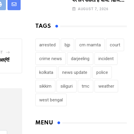
पर लग सकता है चार्ज! डिजिटल
पेमेंट करने वालों के लिए बड़ा
eUpon
Print
Share
AUGUST 7, 2026
अपडेट !
via
Email
TAGS
arrested
bjp
cm mamta
court
ST
crime news
darjeeling
incident
आएंगे!
kolkata
news update
police
sikkim
siliguri
tmc
weather
west bengal
MENU