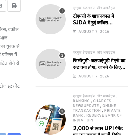
प्रमुख हेडलाइंस और अपडेट्स
Share
Print
टीएमसी के शासनकाल में
via
SJDA में हुई कथित
Email
पुलिस, वकील
अनियमितता व भ्रष्टाचार की
AUGUST 7, 2026
जांच का रास्ता हुआ प्रशस्त! एक
िन आज
नए अवतार में लौटा SJDA!
 जब युवक से
प्रमुख हेडलाइंस और अपडेट्स
 परिसर में
सिलीगुड़ी-जलपाईगुड़ी मेट्रो का
टित होने से
रूट क्या होगा, जानने के लिए
उत्सुक हो रहे हैं?
AUGUST 7, 2026
ोटोज इंटरनेट
,
प्रमुख हेडलाइंस और अपडेट्स
,
,
BANKING
CHARGES
,
NEWSUPDATE
ONLINE
,
TRANSACTION
PRIVATE
,
BANK
RESERVE BANK OF
,
INDIA
UPI
2,000 से ऊपर UPI पेमेंट