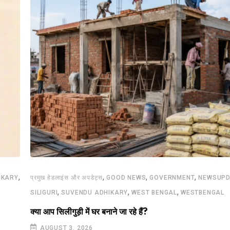
,
,
,
,
IKARY
प्रमुख हेडलाइंस और अपडेट्स
GOOD NEWS
GOVERNMENT
NEWSUPD
,
,
,
SILIGURI
SUVENDU ADHIKARY
WEST BENGAL
WESTBENGAL
क्या आप सिलीगुड़ी में घर बनाने जा रहे हैं?
AUGUST 3, 2026