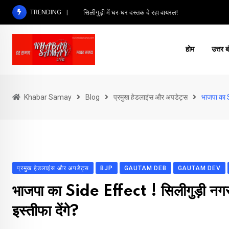
Skip
TRENDING
सिलीगुड़ी में घर-घर दस्तक दे रहा वायरल!
to
content
होम
उत्तर ब
Khabar Samay
Blog
प्रमुख हेडलाइंस और अपडेट्स
भाजपा का S
प्रमुख हेडलाइंस और अपडेट्स
BJP
GAUTAM DEB
GAUTAM DEV
भाजपा का Side Effect ! सिलीगुड़ी नगर न
इस्तीफा देंगे?