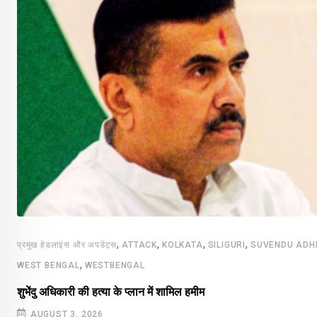
,
,
,
,
प्रमुख हेडलाइंस और अपडेट्स
ATTACK
KOLKATA
SILIGURI
SUVENDU ADH
,
WEST BENGAL
WESTBENGAL
शुभेंदु अधिकारी की हत्या के प्लान में शामिल हमीम
AUGUST 3, 2026