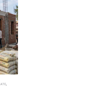
,
,
,
,
ATE
NEWSUPDATE
FOOTBALL
GOOD NEWS
SHANKAR GHOS
इस्ट बंगाल दिवस पर सिलिगुड़ी में जश्न, विधायक शंकर
AUGUST 1, 2026