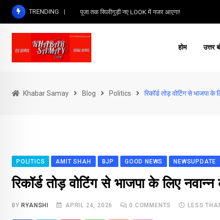
Skip
TRENDING
पूजा तक सिलीगुड़ी नए LOOK में नजर आएगा!
to
content
होम
उत्तर ब
Khabar Samay
Blog
Politics
रिकॉर्ड तोड़ वोटिंग से भाजपा के
POLITICS
AMIT SHAH
BJP
GOOD NEWS
NEWSUPDATE
रिकॉर्ड तोड़ वोटिंग से भाजपा के लिए नवान्
BY
RYANSHI
APRIL 24, 2026
0
COMMENTS
LESS THA