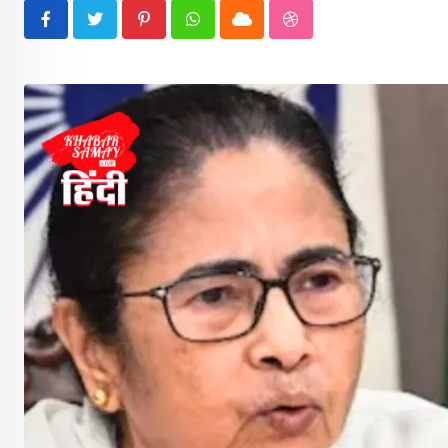
Pinterest
Whatsapp
Cloud
StumbleUpon