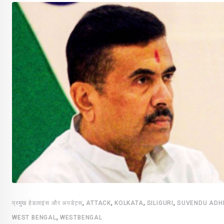
,
,
,
,
प्रमुख हेडलाइंस और अपडेट्स
ATTACK
KOLKATA
SILIGURI
SUVENDU ADH
,
WEST BENGAL
WESTBENGAL