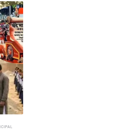
,
,
,
,
ICIPAL
ABVP
NEWSUPDATE
POLITICS
SILIGURI
SILIGURI COL
,
,
COURT
SILIGURI METROPOLITAN POLICE
TMC